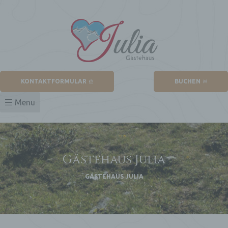
KONTAKTFORMULAR
BUCHEN
Menu
r
e“
Gästehaus Julia
GÄSTEHAUS JULIA