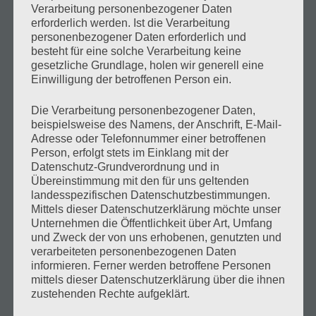
Verarbeitung personenbezogener Daten
Startseite
erforderlich werden. Ist die Verarbeitung
personenbezogener Daten erforderlich und
Haus Julia
besteht für eine solche Verarbeitung keine
gesetzliche Grundlage, holen wir generell eine
Ischgl im Sommer
Einwilligung der betroffenen Person ein.
Ischgl im Winter
Die Verarbeitung personenbezogener Daten,
beispielsweise des Namens, der Anschrift, E-Mail-
Gallerie
Adresse oder Telefonnummer einer betroffenen
Person, erfolgt stets im Einklang mit der
Blog
Datenschutz-Grundverordnung und in
Übereinstimmung mit den für uns geltenden
Kontakt
landesspezifischen Datenschutzbestimmungen.
Mittels dieser Datenschutzerklärung möchte unser
Unternehmen die Öffentlichkeit über Art, Umfang
und Zweck der von uns erhobenen, genutzten und
Information
verarbeiteten personenbezogenen Daten
informieren. Ferner werden betroffene Personen
mittels dieser Datenschutzerklärung über die ihnen
zustehenden Rechte aufgeklärt.
Gästehaus Julia • Fam. Zangerl