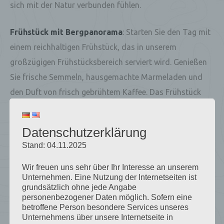
sich mit der Natur verbunden fühlen.
Frühstück mit Bergpanorama
: Starten Sie den Tag mit
einem reichhaltigen Frühstück, das in unserem
großzügigen Frühstücksbereich serviert wird. Genießen
Sie frische Semmeln, hausgemachte Marmeladen und
den Duft von frisch gebrühtem Kaffee. Das Frühstück
gibt es lediglich im Winter.
Datenschutzerklärung
Stand: 04.11.2025
Wir freuen uns sehr über Ihr Interesse an unserem
Unternehmen. Eine Nutzung der Internetseiten ist
grundsätzlich ohne jede Angabe
personenbezogener Daten möglich. Sofern eine
betroffene Person besondere Services unseres
Unternehmens über unsere Internetseite in