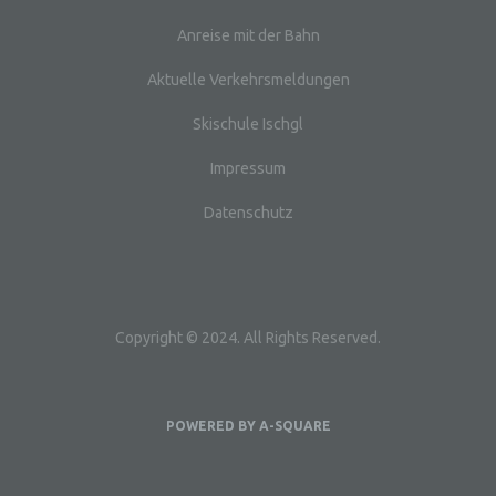
andere Form der Bereitstellung, den Abgleich
oder die Verknüpfung, die Einschränkung, das
Anreise mit der Bahn
Löschen oder die Vernichtung.
Aktuelle Verkehrsmeldungen
d) Einschränkung der Verarbeitung
Skischule Ischgl
Einschränkung der Verarbeitung ist die
Markierung gespeicherter personenbezogener
Impressum
Daten mit dem Ziel, ihre künftige Verarbeitung
einzuschränken.
Datenschutz
e) Profiling
Profiling ist jede Art der automatisierten
Verarbeitung personenbezogener Daten, die
darin besteht, dass diese personenbezogenen
Copyright © 2024. All Rights Reserved.
Daten verwendet werden, um bestimmte
persönliche Aspekte, die sich auf eine
natürliche Person beziehen, zu bewerten,
insbesondere, um Aspekte bezüglich
Arbeitsleistung, wirtschaftlicher Lage,
POWERED BY A-SQUARE
Gesundheit, persönlicher Vorlieben, Interessen,
Zuverlässigkeit, Verhalten, Aufenthaltsort oder
Ortswechsel dieser natürlichen Person zu