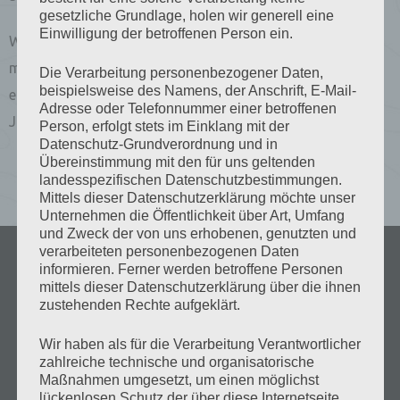
gesetzliche Grundlage, holen wir generell eine
Einwilligung der betroffenen Person ein.
Wir freuen uns Ihren Urlaub zu etwas ganz besonderem zu
machen und wünschen Ihnen wunderbare und vor allen
Die Verarbeitung personenbezogener Daten,
beispielsweise des Namens, der Anschrift, E-Mail-
erholsame Urlaubstage bei uns in Ischgl im Gästehaus
Adresse oder Telefonnummer einer betroffenen
Julia.
Person, erfolgt stets im Einklang mit der
Datenschutz-Grundverordnung und in
Übereinstimmung mit den für uns geltenden
landesspezifischen Datenschutzbestimmungen.
Mittels dieser Datenschutzerklärung möchte unser
Unternehmen die Öffentlichkeit über Art, Umfang
und Zweck der von uns erhobenen, genutzten und
verarbeiteten personenbezogenen Daten
informieren. Ferner werden betroffene Personen
mittels dieser Datenschutzerklärung über die ihnen
zustehenden Rechte aufgeklärt.
Wir haben als für die Verarbeitung Verantwortlicher
zahlreiche technische und organisatorische
Maßnahmen umgesetzt, um einen möglichst
lückenlosen Schutz der über diese Internetseite