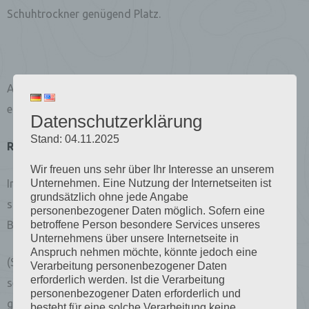
Schuhtrockner genügend Platz.
Auf Anfrage können wir aus eines der Doppelzimmer für
eine Person als Einzelzimmer zur Verfügung stellen.
Datenschutzerklärung
Stand: 04.11.2025
Reinigung der Zimmer:
Wir freuen uns sehr über Ihr Interesse an unserem
Unternehmen. Eine Nutzung der Internetseiten ist
In unserem Haus werden die Zimmer täglich gereinigt
grundsätzlich ohne jede Angabe
sollten Sie dies nicht wünschen bitte geben Sie uns kurz
personenbezogener Daten möglich. Sofern eine
betroffene Person besondere Services unseres
Bescheid.
Unternehmens über unsere Internetseite in
Anspruch nehmen möchte, könnte jedoch eine
(Sollte der Zugang nicht bis spätestens 11:00 Uhr möglich
Verarbeitung personenbezogener Daten
erforderlich werden. Ist die Verarbeitung
sein, kann eine Reinigung an diesem Tag nicht mehr
personenbezogener Daten erforderlich und
gewährleistet werden).
besteht für eine solche Verarbeitung keine