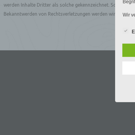
Begrif
werden Inhalte Dritter als solche gekennzeichnet. Sollten S
Bekanntwerden von Rechtsverletzungen werden wir derartige
Wir v
folge
E
a)
Pe
ide
„be
Pe
Zu
zu
me
ph
ode
we
b)
Bet
Pe
Ve