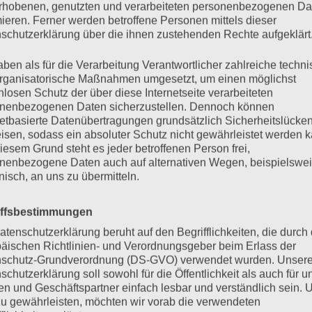
rhobenen, genutzten und verarbeiteten personenbezogenen Da
 Anbieter oder Betreiber der Seiten verantwortlich. Die verlinkt
mieren. Ferner werden betroffene Personen mittels dieser
schutzerklärung über die ihnen zustehenden Rechte aufgeklärt
itpunkt der Verlinkung nicht erkennbar. Eine permanente inhalt
bar. Bei Bekanntwerden von Rechtsverletzungen werden wir der
aben als für die Verarbeitung Verantwortlicher zahlreiche techn
rganisatorische Maßnahmen umgesetzt, um einen möglichst
nlosen Schutz der über diese Internetseite verarbeiteten
nenbezogenen Daten sicherzustellen. Dennoch können
e. However, we cannot assume any liability for the correctness
netbasierte Datenübertragungen grundsätzlich Sicherheitslücke
isen, sodass ein absoluter Schutz nicht gewährleistet werden k
pages in accordance with § 5 DDG and general laws. According 
iesem Grund steht es jeder betroffenen Person frei,
mstances that indicate illegal activity. Obligations to remove
nenbezogene Daten auch auf alternativen Wegen, beispielswe
onisch, an uns zu übermitteln.
y possible from the time of knowledge of a concrete infringemen
iffsbestimmungen
atenschutzerklärung beruht auf den Begrifflichkeiten, die durch
äischen Richtlinien- und Verordnungsgeber beim Erlass der
schutz-Grundverordnung (DS-GVO) verwendet wurden. Unser
uf diesen Seiten unterliegen dem deutschen Urheberrecht. Die Ve
schutzerklärung soll sowohl für die Öffentlichkeit als auch für u
en der schriftlichen Zustimmung des jeweiligen Autors bzw. Er
n und Geschäftspartner einfach lesbar und verständlich sein.
zu gewährleisten, möchten wir vorab die verwendeten
 die Inhalte auf dieser Seite nicht vom Betreiber erstellt wurd