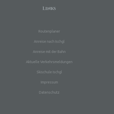
Links
n
 das
Routenplaner
r
Anreise nach Ischgl
ng.
Anreise mit der Bahn
Aktuelle Verkehrsmeldungen
Skischule Ischgl
g
Impressum
Datenschutz
, zu