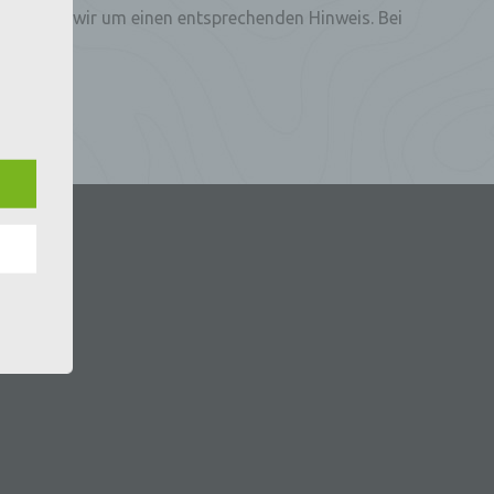
n, bitten wir um einen entsprechenden Hinweis. Bei
e
che
ummer,
rellen
iche
tung