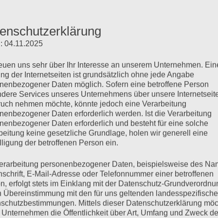
enschutzerklärung
: 04.11.2025
reuen uns sehr über Ihr Interesse an unserem Unternehmen. Ein
ng der Internetseiten ist grundsätzlich ohne jede Angabe
nenbezogener Daten möglich. Sofern eine betroffene Person
dere Services unseres Unternehmens über unsere Internetseite
uch nehmen möchte, könnte jedoch eine Verarbeitung
nenbezogener Daten erforderlich werden. Ist die Verarbeitung
nenbezogener Daten erforderlich und besteht für eine solche
beitung keine gesetzliche Grundlage, holen wir generell eine
lligung der betroffenen Person ein.
erarbeitung personenbezogener Daten, beispielsweise des Na
nschrift, E-Mail-Adresse oder Telefonnummer einer betroffenen
n, erfolgt stets im Einklang mit der Datenschutz-Grundverordnu
n Übereinstimmung mit den für uns geltenden landesspezifisch
schutzbestimmungen. Mittels dieser Datenschutzerklärung mö
 Unternehmen die Öffentlichkeit über Art, Umfang und Zweck de
auf deren Inhalte wir keinen Einfluss haben. Deshalb können w