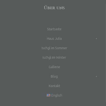
c)
Über uns
Ver
au
Zu
Er
Startseite
An
Ve
Haus Julia
ei
Ve
Ischgl im Sommer
d)
Ischgl im Winter
Ei
Gallerie
pe
ei
Blog
e)
Kontakt
Pro
pe
English
pe
pe