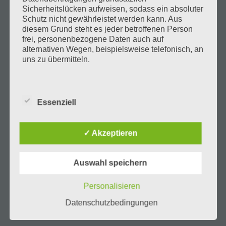
Sicherheitslücken aufweisen, sodass ein absoluter
Haus Julia
Schutz nicht gewährleistet werden kann. Aus
diesem Grund steht es jeder betroffenen Person
Ischgl im Sommer
frei, personenbezogene Daten auch auf
alternativen Wegen, beispielsweise telefonisch, an
Ischgl im Winter
uns zu übermitteln.
Gallerie
Begriffsbestimmungen
Blog
Die Datenschutzerklärung beruht auf den
Essenziell
Begrifflichkeiten, die durch den Europäischen
Kontakt
Richtlinien- und Verordnungsgeber beim Erlass
der Datenschutz-Grundverordnung (DS-GVO)
✓ Akzeptieren
English
verwendet wurden. Unsere Datenschutzerklärung
soll sowohl für die Öffentlichkeit als auch für
unsere Kunden und Geschäftspartner einfach
Auswahl speichern
lesbar und verständlich sein. Um dies zu
Information
gewährleisten, möchten wir vorab die verwendeten
Personalisieren
Begrifflichkeiten erläutern.
Datenschutzbedingungen
Wir verwenden in dieser Datenschutzerklärung
Gästehaus Julia • Fam. Zangerl
unter anderem die folgenden Begriffe: