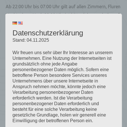
Ab 22:00 Uhr bis 07:00 Uhr gilt auf allen Zimmern, Fluren
Nachtruhe… Nach 22:00 Uhr ist bitte daher auch darauf
zu achten, den Lautstärkepegel im Zimmer selbst niedrig
Datenschutzerklärung
zu halten, um andere Gäste in Nebenzimmern nicht zu
Stand: 04.11.2025
stören. Nach Ermahnung und weiterer Nichtbeachtung
der Nachtruhe kann dies zum sofortigen Hausverweis
Wir freuen uns sehr über Ihr Interesse an unserem
führen und der Beherbergungsvertrag wird unsererseits
Unternehmen. Eine Nutzung der Internetseiten ist
grundsätzlich ohne jede Angabe
damit aufgelöst ohne jegliche Rückerstattung.
personenbezogener Daten möglich. Sofern eine
betroffene Person besondere Services unseres
Ski und Snowboards:
Unternehmens über unsere Internetseite in
Anspruch nehmen möchte, könnte jedoch eine
Verarbeitung personenbezogener Daten
Für Ihre Skisachen bietet unser Skiraum mit
erforderlich werden. Ist die Verarbeitung
personenbezogener Daten erforderlich und
Schuhtrockner Platz, es ist nicht gestattet Skier/
besteht für eine solche Verarbeitung keine
Skischuhe/Snowboards im Zimmer aufzubewahren.
gesetzliche Grundlage, holen wir generell eine
Einwilligung der betroffenen Person ein.