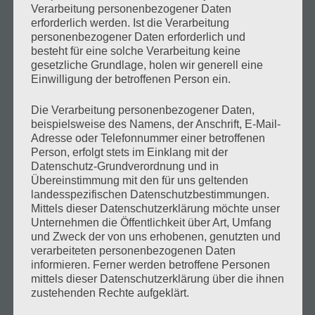
Verarbeitung personenbezogener Daten
Startseite
erforderlich werden. Ist die Verarbeitung
personenbezogener Daten erforderlich und
Haus Julia
besteht für eine solche Verarbeitung keine
gesetzliche Grundlage, holen wir generell eine
Ischgl im Sommer
Einwilligung der betroffenen Person ein.
Ischgl im Winter
Die Verarbeitung personenbezogener Daten,
beispielsweise des Namens, der Anschrift, E-Mail-
Gallerie
Adresse oder Telefonnummer einer betroffenen
Person, erfolgt stets im Einklang mit der
Blog
Datenschutz-Grundverordnung und in
Übereinstimmung mit den für uns geltenden
Kontakt
landesspezifischen Datenschutzbestimmungen.
Mittels dieser Datenschutzerklärung möchte unser
Unternehmen die Öffentlichkeit über Art, Umfang
und Zweck der von uns erhobenen, genutzten und
Information
verarbeiteten personenbezogenen Daten
informieren. Ferner werden betroffene Personen
mittels dieser Datenschutzerklärung über die ihnen
zustehenden Rechte aufgeklärt.
Gästehaus Julia • Fam. Zangerl