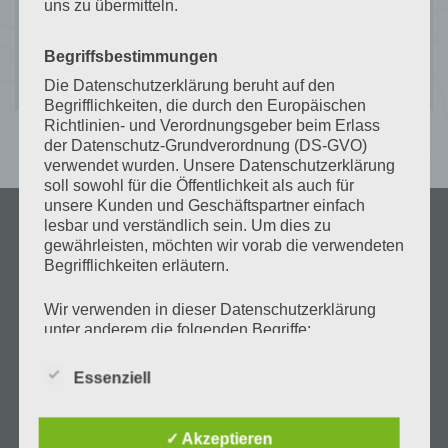
uns zu übermitteln.
Es sind keine Kommentare vorhanden.
Begriffsbestimmungen
Die Datenschutzerklärung beruht auf den
Begrifflichkeiten, die durch den Europäischen
Richtlinien- und Verordnungsgeber beim Erlass
der Datenschutz-Grundverordnung (DS-GVO)
verwendet wurden. Unsere Datenschutzerklärung
soll sowohl für die Öffentlichkeit als auch für
unsere Kunden und Geschäftspartner einfach
lesbar und verständlich sein. Um dies zu
gewährleisten, möchten wir vorab die verwendeten
Begrifflichkeiten erläutern.
Wir verwenden in dieser Datenschutzerklärung
unter anderem die folgenden Begriffe:
a) personenbezogene Daten
Essenziell
Personenbezogene Daten sind alle
Informationen, die sich auf eine identifizierte
✓ Akzeptieren
oder identifizierbare natürliche Person (im