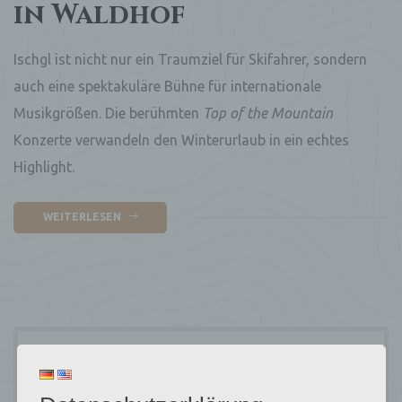
in Waldhof
Ischgl ist nicht nur ein Traumziel für Skifahrer, sondern
auch eine spektakuläre Bühne für internationale
Musikgrößen. Die berühmten
Top of the Mountain
Konzerte verwandeln den Winterurlaub in ein echtes
Highlight.
WEITERLESEN
Suchen