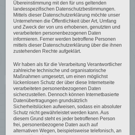
Übereinstimmung mit den für uns geltenden
Skiurlaub trifft Weltstars – Wintermagie
landesspezifischen Datenschutzbestimmungen.
Mittels dieser Datenschutzerklärung möchte unser
rund um das Haus Julia in Waldhof
Unternehmen die Öffentlichkeit über Art, Umfang
und Zweck der von uns erhobenen, genutzten und
Goldener Herbst in Ischgl
verarbeiteten personenbezogenen Daten
informieren. Ferner werden betroffene Personen
Ischgl mit Kindern
mittels dieser Datenschutzerklärung über die ihnen
zustehenden Rechte aufgeklärt.
Silvretta Card Premium
Wir haben als für die Verarbeitung Verantwortlicher
zahlreiche technische und organisatorische
Maßnahmen umgesetzt, um einen möglichst
lückenlosen Schutz der über diese Internetseite
verarbeiteten personenbezogenen Daten
sicherzustellen. Dennoch können Internetbasierte
Recent
Datenübertragungen grundsätzlich
Sicherheitslücken aufweisen, sodass ein absoluter
Schutz nicht gewährleistet werden kann. Aus
Comments
diesem Grund steht es jeder betroffenen Person
frei, personenbezogene Daten auch auf
alternativen Wegen, beispielsweise telefonisch, an