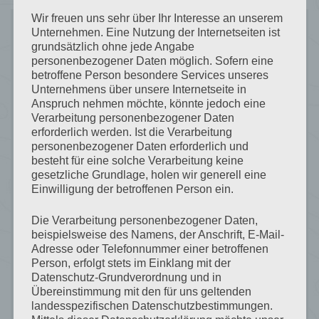
Wir freuen uns sehr über Ihr Interesse an unserem
Unternehmen. Eine Nutzung der Internetseiten ist
Recent
grundsätzlich ohne jede Angabe
personenbezogener Daten möglich. Sofern eine
betroffene Person besondere Services unseres
Posts
Unternehmens über unsere Internetseite in
Anspruch nehmen möchte, könnte jedoch eine
Verarbeitung personenbezogener Daten
erforderlich werden. Ist die Verarbeitung
personenbezogener Daten erforderlich und
besteht für eine solche Verarbeitung keine
Formen in Weiß & LEGO‑Abenteuer am
gesetzliche Grundlage, holen wir generell eine
Pardatschgrat – Ein Winterhighlight für
Einwilligung der betroffenen Person ein.
Kinder in Ischgl
Die Verarbeitung personenbezogener Daten,
beispielsweise des Namens, der Anschrift, E-Mail-
Skiurlaub trifft Weltstars – Wintermagie
Adresse oder Telefonnummer einer betroffenen
rund um das Haus Julia in Waldhof
Person, erfolgt stets im Einklang mit der
Datenschutz-Grundverordnung und in
Übereinstimmung mit den für uns geltenden
Goldener Herbst in Ischgl
landesspezifischen Datenschutzbestimmungen.