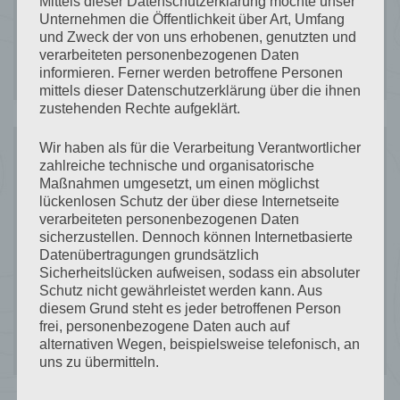
Mittels dieser Datenschutzerklärung möchte unser
Ischgl mit Kindern
Unternehmen die Öffentlichkeit über Art, Umfang
und Zweck der von uns erhobenen, genutzten und
Silvretta Card Premium
verarbeiteten personenbezogenen Daten
informieren. Ferner werden betroffene Personen
mittels dieser Datenschutzerklärung über die ihnen
zustehenden Rechte aufgeklärt.
Wir haben als für die Verarbeitung Verantwortlicher
zahlreiche technische und organisatorische
Recent
Maßnahmen umgesetzt, um einen möglichst
lückenlosen Schutz der über diese Internetseite
verarbeiteten personenbezogenen Daten
Comments
sicherzustellen. Dennoch können Internetbasierte
Datenübertragungen grundsätzlich
Sicherheitslücken aufweisen, sodass ein absoluter
Schutz nicht gewährleistet werden kann. Aus
diesem Grund steht es jeder betroffenen Person
Es sind keine Kommentare vorhanden.
frei, personenbezogene Daten auch auf
alternativen Wegen, beispielsweise telefonisch, an
uns zu übermitteln.