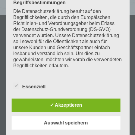
Begriffsbestimmungen
Die Datenschutzerklärung beruht auf den
Begrifflichkeiten, die durch den Europäischen
Richtlinien- und Verordnungsgeber beim Erlass
der Datenschutz-Grundverordnung (DS-GVO)
verwendet wurden. Unsere Datenschutzerklärung
soll sowohl für die Öffentlichkeit als auch für
unsere Kunden und Geschäftspartner einfach
lesbar und verständlich sein. Um dies zu
gewährleisten, möchten wir vorab die verwendeten
Begrifflichkeiten erläutern.
Wir verwenden in dieser Datenschutzerklärung
unter anderem die folgenden Begriffe:
Essenziell
Über uns
a) personenbezogene Daten
✓ Akzeptieren
Personenbezogene Daten sind alle
Informationen, die sich auf eine identifizierte
oder identifizierbare natürliche Person (im
Startseite
Auswahl speichern
Folgenden „betroffene Person") beziehen. Als
identifizierbar wird eine natürliche Person
Haus Julia