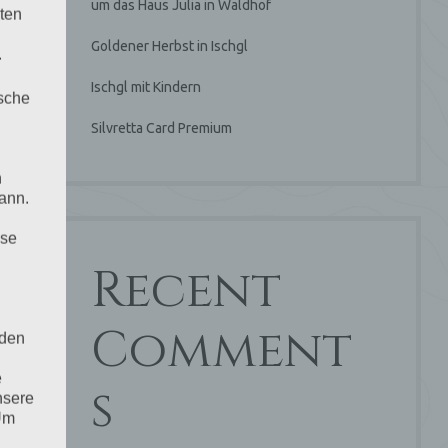
um das Haus Julia in Waldhof
ten
Goldener Herbst in Ischgl
.
Ischgl mit Kindern
ische
Silvretta Card Premium
n
ann.
ise
Recent
Comment
 den
e
s
nsere
 Um