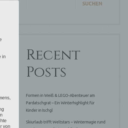
SUCHEN
e
Recent
 in
Posts
Formen in Weiß & LEGO‑Abenteuer am
mens,
Pardatschgrat – Ein Winterhighlight für
ng
Kinder in Ischgl
en
chte
Skiurlaub trifft Weltstars – Wintermagie rund
r von