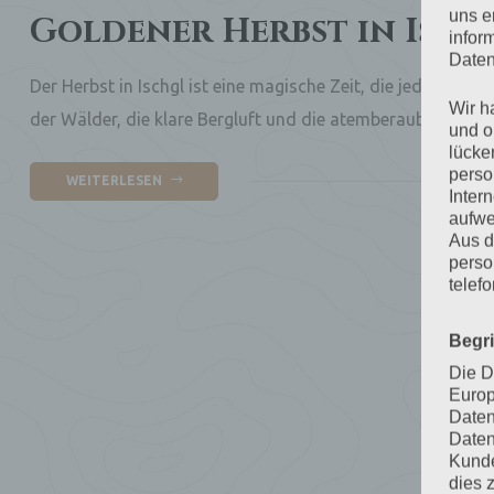
uns e
Goldener Herbst in Isch
infor
Daten
Der Herbst in Ischgl ist eine magische Zeit, die jeden Nat
Wir h
der Wälder, die klare Bergluft und die atemberaubenden Au
und o
lücke
perso
WEITERLESEN
Inter
aufwe
Aus d
perso
telef
Begr
Die D
Europ
Daten
Daten
Kunde
dies 