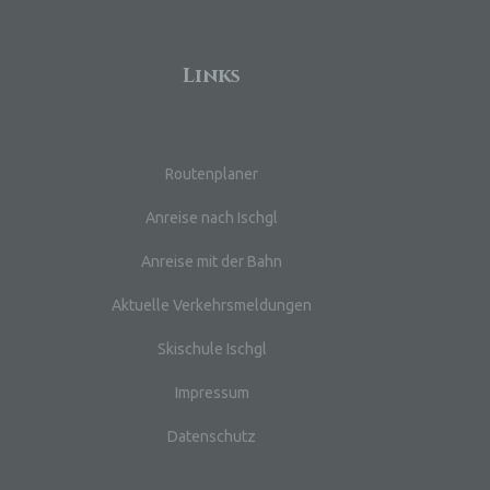
n
Links
 das
Routenplaner
r
Anreise nach Ischgl
ng.
Anreise mit der Bahn
Aktuelle Verkehrsmeldungen
g
Skischule Ischgl
Impressum
Datenschutz
, zu