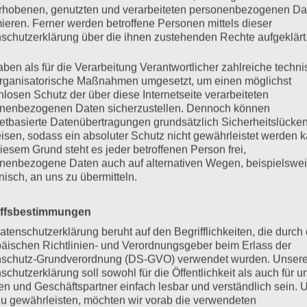
rhobenen, genutzten und verarbeiteten personenbezogenen Da
gl
mieren. Ferner werden betroffene Personen mittels dieser
schutzerklärung über die ihnen zustehenden Rechte aufgeklärt
urliebhaber und Abenteurer verzaubert. Die goldenen Farben
aben als für die Verarbeitung Verantwortlicher zahlreiche techn
sblicke auf die Alpen.
rganisatorische Maßnahmen umgesetzt, um einen möglichst
nlosen Schutz der über diese Internetseite verarbeiteten
nenbezogenen Daten sicherzustellen. Dennoch können
netbasierte Datenübertragungen grundsätzlich Sicherheitslücke
isen, sodass ein absoluter Schutz nicht gewährleistet werden k
iesem Grund steht es jeder betroffenen Person frei,
nenbezogene Daten auch auf alternativen Wegen, beispielswe
onisch, an uns zu übermitteln.
iffsbestimmungen
atenschutzerklärung beruht auf den Begrifflichkeiten, die durch
äischen Richtlinien- und Verordnungsgeber beim Erlass der
schutz-Grundverordnung (DS-GVO) verwendet wurden. Unser
schutzerklärung soll sowohl für die Öffentlichkeit als auch für u
n und Geschäftspartner einfach lesbar und verständlich sein.
zu gewährleisten, möchten wir vorab die verwendeten