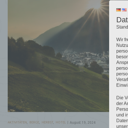
Dat
Stand
Wir f
Nutzu
perso
beson
Anspr
perso
perso
Verar
Einwi
Die V
der A
Perso
und i
Daten
AKTIVITÄTEN
,
BERGE
,
HERBST
,
HOTEL
August 19, 2024
unser