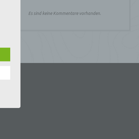
Es sind keine Kommentare vorhanden.
e
che
ummer,
rellen
iche
tung