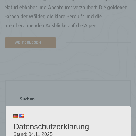
Naturliebhaber und Abenteurer verzaubert. Die goldenen
Farben der Wälder, die klare Bergluft und die
atemberaubenden Ausblicke auf die Alpen.
WEITERLESEN
Suchen
SUCHEN
Datenschutzerklärung
Stand: 04.11.2025