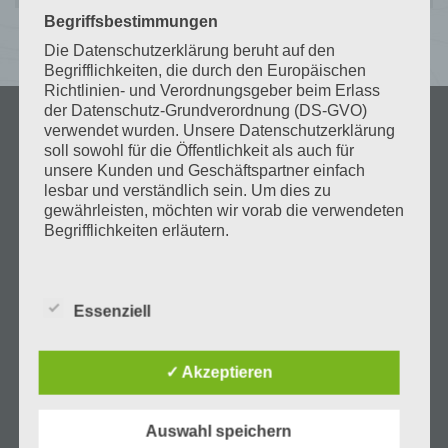
Begriffsbestimmungen
Die Datenschutzerklärung beruht auf den
Begrifflichkeiten, die durch den Europäischen
Richtlinien- und Verordnungsgeber beim Erlass
der Datenschutz-Grundverordnung (DS-GVO)
verwendet wurden. Unsere Datenschutzerklärung
soll sowohl für die Öffentlichkeit als auch für
unsere Kunden und Geschäftspartner einfach
lesbar und verständlich sein. Um dies zu
gewährleisten, möchten wir vorab die verwendeten
Begrifflichkeiten erläutern.
Wir verwenden in dieser Datenschutzerklärung
unter anderem die folgenden Begriffe:
Essenziell
a) personenbezogene Daten
Über uns
Personenbezogene Daten sind alle
✓ Akzeptieren
Informationen, die sich auf eine identifizierte
oder identifizierbare natürliche Person (im
Folgenden „betroffene Person") beziehen. Als
Auswahl speichern
Startseite
identifizierbar wird eine natürliche Person