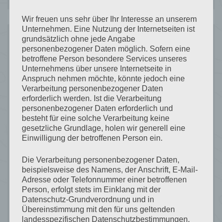
Wir freuen uns sehr über Ihr Interesse an unserem
Unternehmen. Eine Nutzung der Internetseiten ist
grundsätzlich ohne jede Angabe
personenbezogener Daten möglich. Sofern eine
Recent
betroffene Person besondere Services unseres
Unternehmens über unsere Internetseite in
Anspruch nehmen möchte, könnte jedoch eine
Posts
Verarbeitung personenbezogener Daten
erforderlich werden. Ist die Verarbeitung
personenbezogener Daten erforderlich und
besteht für eine solche Verarbeitung keine
gesetzliche Grundlage, holen wir generell eine
Formen in Weiß & LEGO‑Abenteuer am
Einwilligung der betroffenen Person ein.
Pardatschgrat – Ein Winterhighlight für
Die Verarbeitung personenbezogener Daten,
Kinder in Ischgl
beispielsweise des Namens, der Anschrift, E-Mail-
Adresse oder Telefonnummer einer betroffenen
Skiurlaub trifft Weltstars – Wintermagie
Person, erfolgt stets im Einklang mit der
rund um das Haus Julia in Waldhof
Datenschutz-Grundverordnung und in
Übereinstimmung mit den für uns geltenden
landesspezifischen Datenschutzbestimmungen.
Goldener Herbst in Ischgl